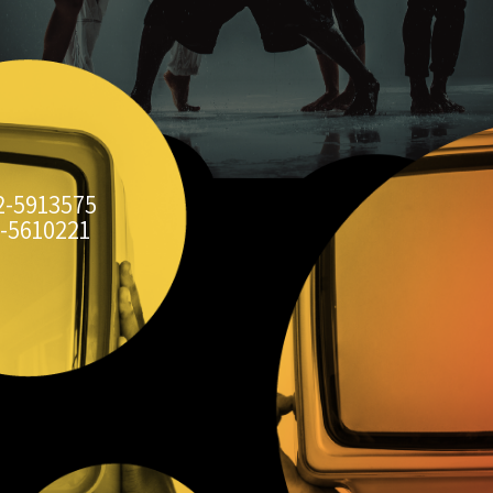
2-5913575
-5610221