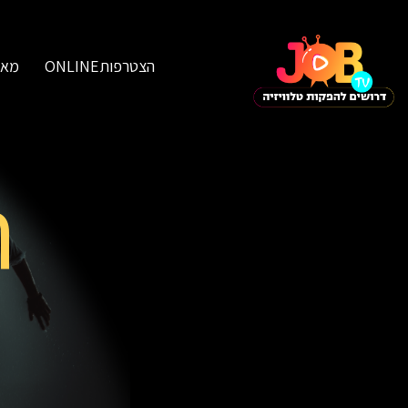
הצטרפותONLINE
מאג
ח