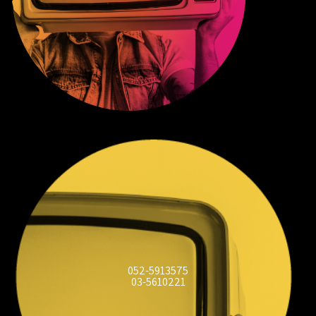
052-5913575
03-5610221