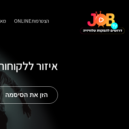
הצטרפותONLINE
מאג
איזור ללקוחו