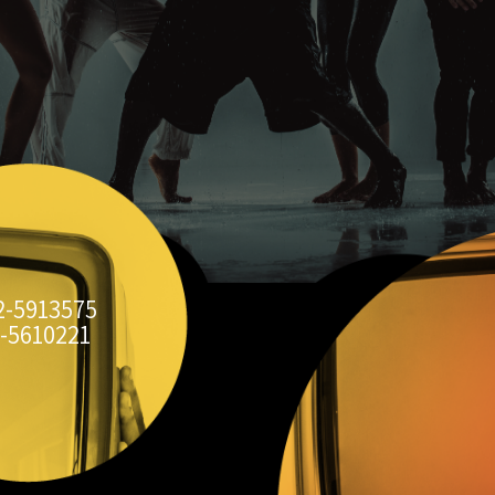
2-5913575
-5610221