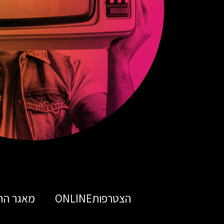
הצטרפותONLINE
מאגר הח