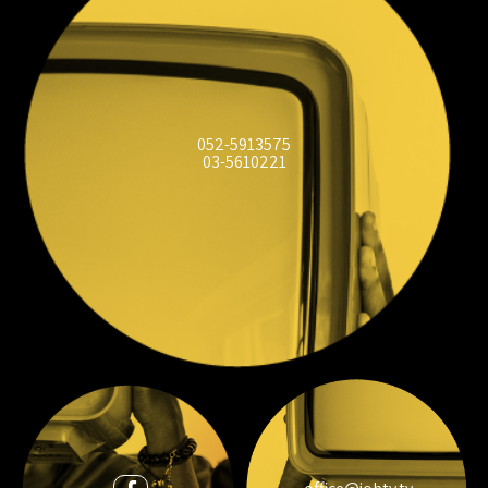
052-5913575
03-5610221