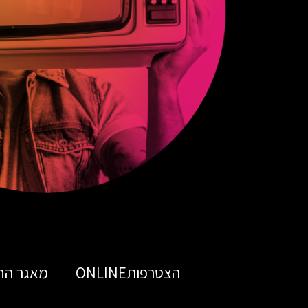
הצטרפותONLINE
מאגר הח