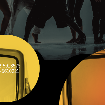
2-5913575
-5610221