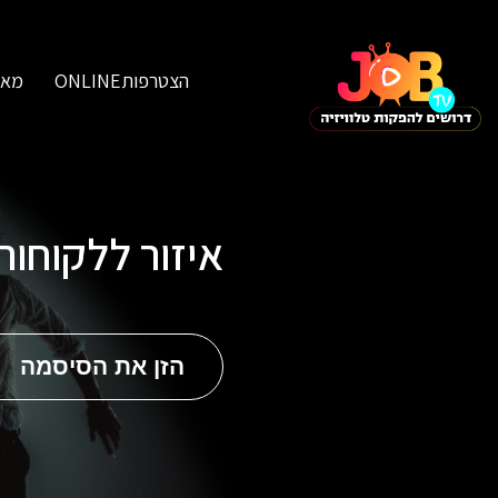
הצטרפותONLINE
מאג
איזור ללקוחו