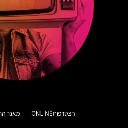
הצטרפותONLINE
מאגר הח