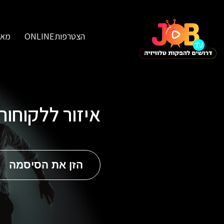
הצטרפותONLINE
מאג
איזור ללקוחו