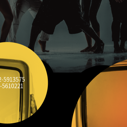
2-5913575
-5610221