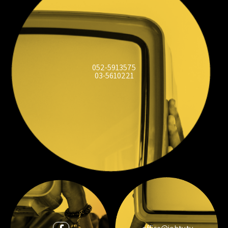
052-5913575
03-5610221