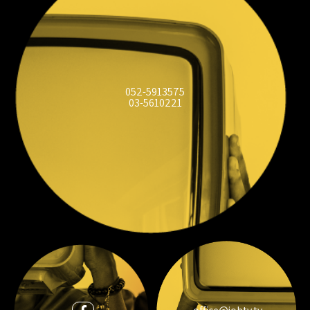
052-5913575
03-5610221