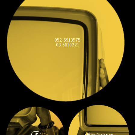
052-5913575
03-5610221