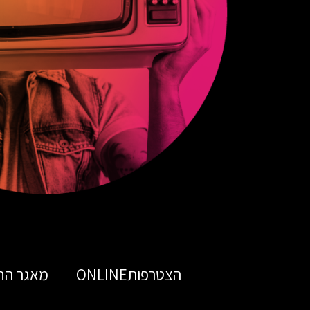
הצטרפותONLINE
מאגר הח