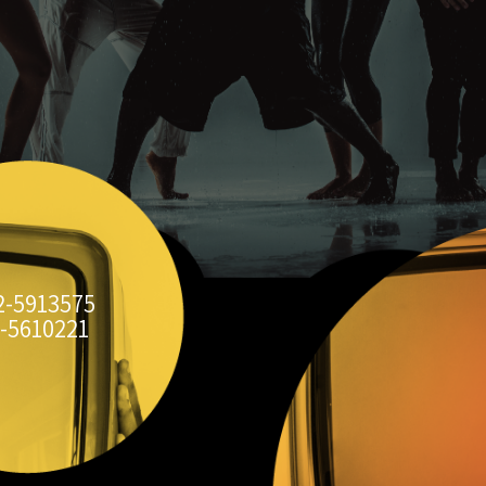
2-5913575
-5610221