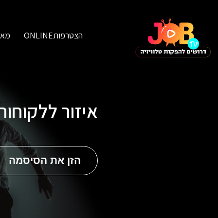
הצטרפותONLINE
מאג
איזור ללקוחו