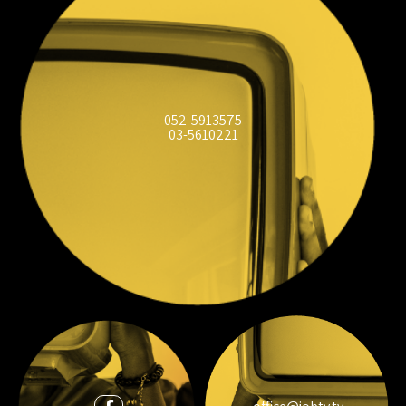
052-5913575
03-5610221