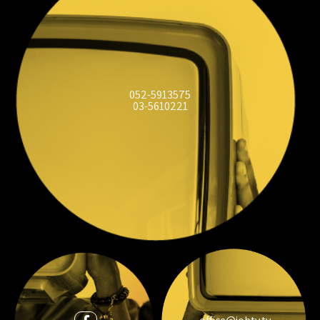
052-5913575
03-5610221