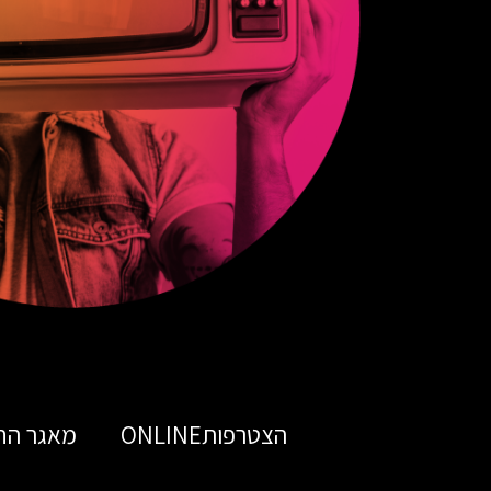
הצטרפותONLINE
מאגר הח