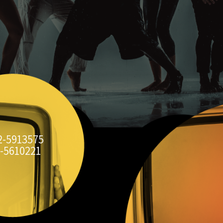
2-5913575
-5610221