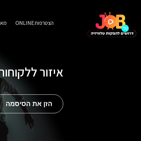
הצטרפותONLINE
מאג
איזור ללקוחו