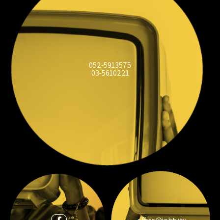
052-5913575
03-5610221