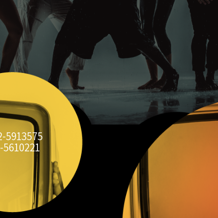
2-5913575
-5610221