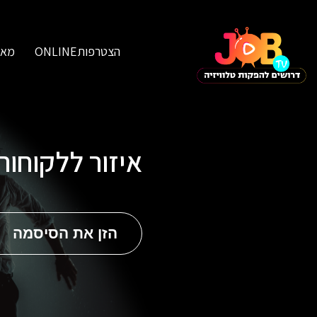
הצטרפותONLINE
מאג
איזור ללקוחו