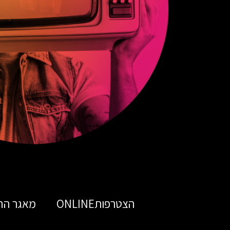
הצטרפותONLINE
מאגר הח