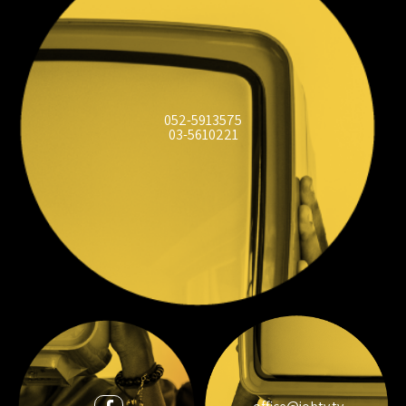
052-5913575
03-5610221