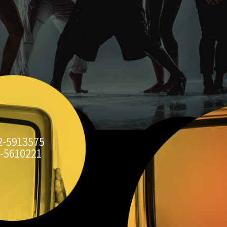
2-5913575
-5610221