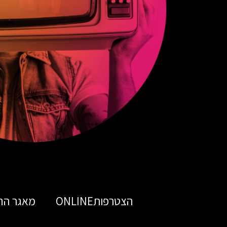
הצטרפותONLINE
מאגר הח