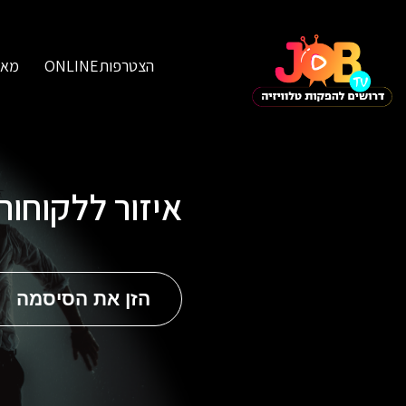
הצטרפותONLINE
מאג
איזור ללקוחו