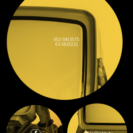
052-5913575
03-5610221