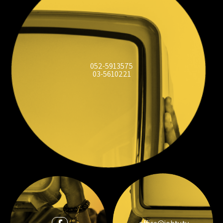
052-5913575
03-5610221