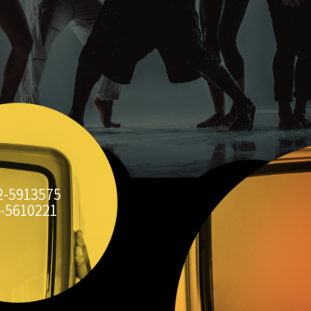
2-5913575
-5610221