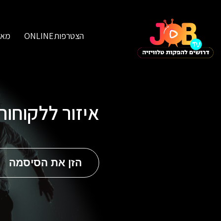
הצטרפותONLINE
מאג
איזור ללקוחו