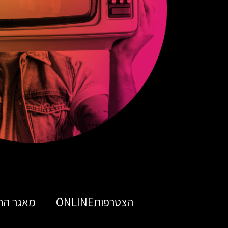
הצטרפותONLINE
מאגר הח