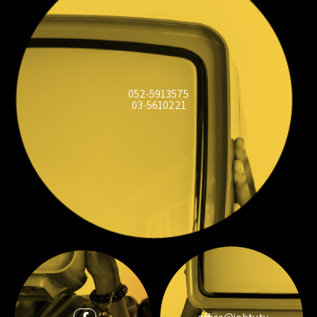
052-5913575
03-5610221