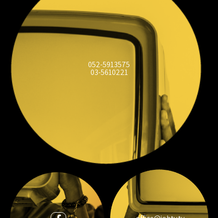
052-5913575
03-5610221