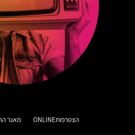
הצטרפותONLINE
מאגר הח