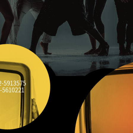
2-5913575
-5610221