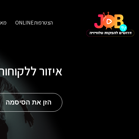
הצטרפותONLINE
מאג
איזור ללקוחו