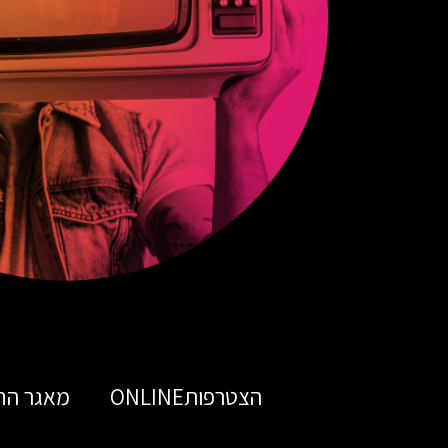
הצטרפותONLINE
מאגר הח