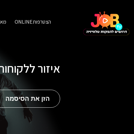
הצטרפותONLINE
מאג
איזור ללקוחו