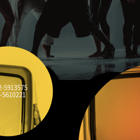
2-5913575
-5610221