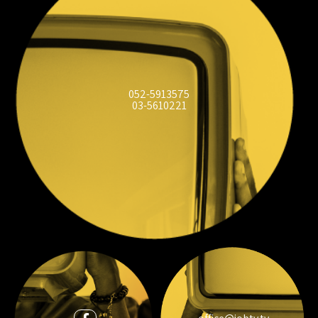
052-5913575
03-5610221