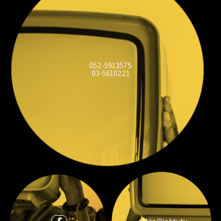
052-5913575
03-5610221