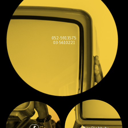
052-5913575
03-5610221