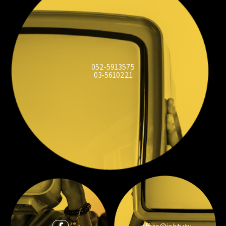
052-5913575
03-5610221