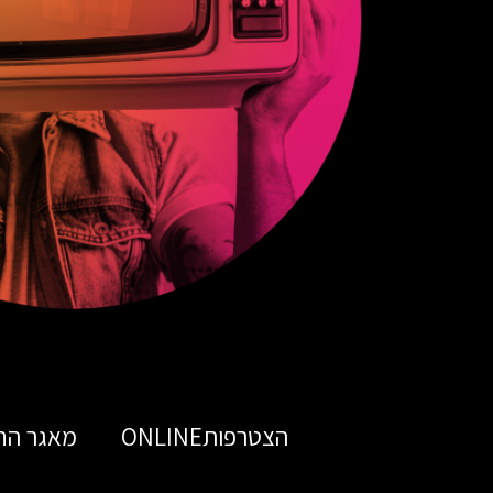
הצטרפותONLINE
מאגר הח