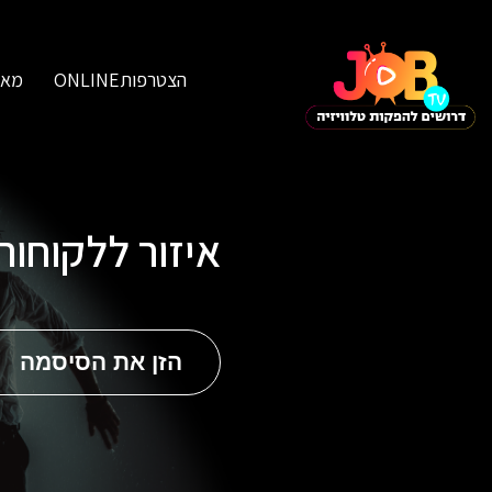
הצטרפותONLINE
מאג
איזור ללקוחו