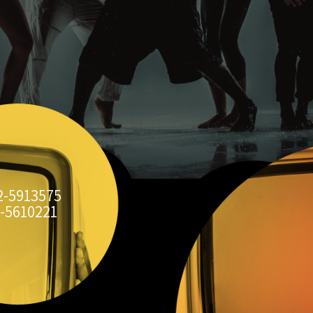
2-5913575
-5610221