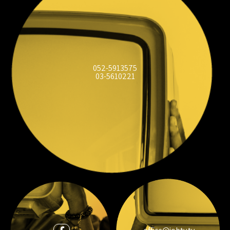
052-5913575
03-5610221