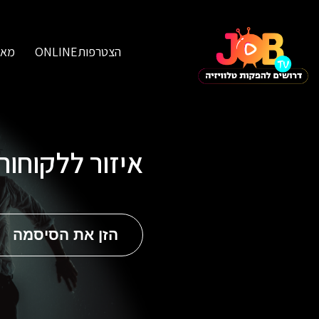
הצטרפותONLINE
מאג
איזור ללקוחו