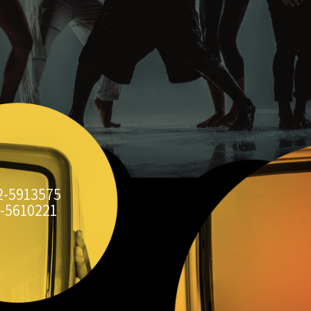
2-5913575
-5610221