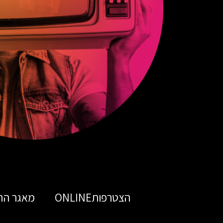
הצטרפותONLINE
מאגר הח