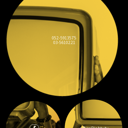
052-5913575
03-5610221