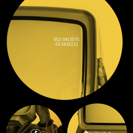
052-5913575
03-5610221