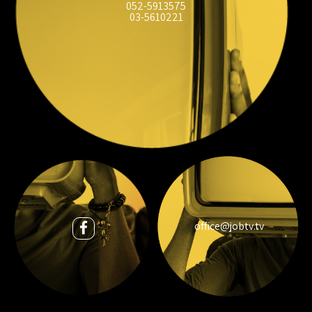
052-5913575
03-5610221
office@jobtv.tv