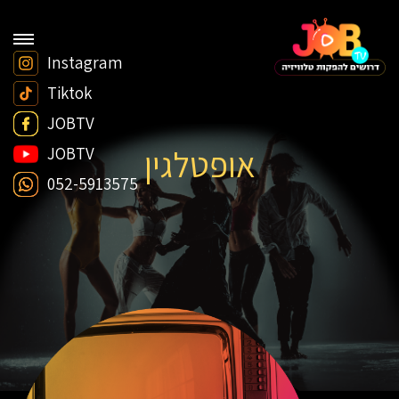
Instagram
Tiktok
JOBTV
אופטלגין
JOBTV
052-5913575